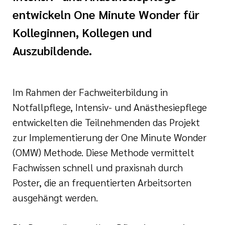
nagement
entwickeln One Minute Wonder für
e (DKG)
Kolleginnen, Kollegen und
ldung Intensiv- und
Auszubildende.
lege
r/-in
Im Rahmen der Fachweiterbildung in
Notfallpflege, Intensiv- und Anästhesiepflege
ATRIE®
entwickelten die Teilnehmenden das Projekt
enz
zur Implementierung der One Minute Wonder
Wonder
(OMW) Methode. Diese Methode vermittelt
Fachwissen schnell und praxisnah durch
naesthetics
Poster, die an frequentierten Arbeitsorten
ausgehängt werden.