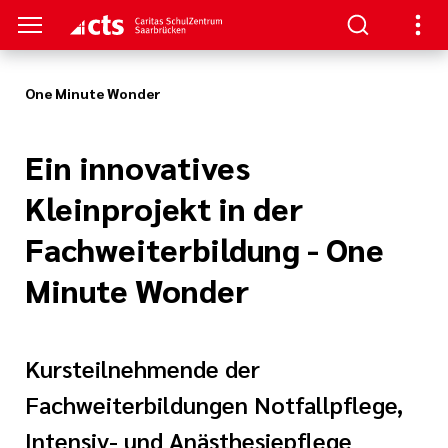
One Minute Wonder
TRUM
TUDIUM
TERBILDUNG
NKS
Ein innovatives
nformationen
- Schulung
aft
au/
Kleinprojekt in der
ann
enz
re
Fachweiterbildung - One
ntin/
Minute Wonder
nt
he Beatmung
iterbildung
hmerzpflege
Kursteilnehmende der
gen
Fachweiterbildungen Notfallpflege,
logie, Palliativ
Intensiv- und Anästhesiepflege