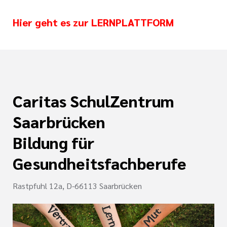
nagement
e (DKG)
Hier geht es zur
LERNPLATTFORM
ldung Intensiv- und
lege
r/-in
Caritas SchulZentrum
ATRIE®
Saarbrücken
enz
Bildung für
Wonder
Gesundheitsfachberufe
naesthetics
Rastpfuhl 12a, D-66113 Saarbrücken