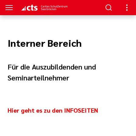
TRUM
TUDIUM
TERBILDUNG
NKS
Interner Bereich
nformationen
- Schulung
aft
au/
ann
Für die Auszubildenden und
enz
re
Seminarteilnehmer
ntin/
nt
he Beatmung
iterbildung
hmerzpflege
Hier geht es zu den
INFOSEITEN
gen
logie, Palliativ