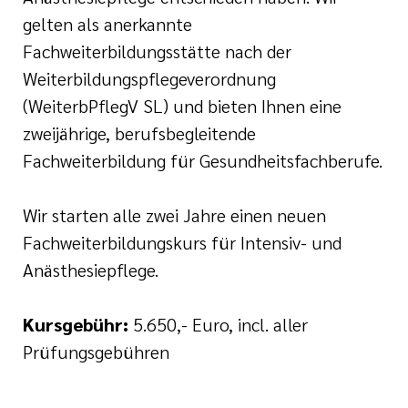
nagement
gelten als anerkannte
e (DKG)
Fachweiterbildungsstätte nach der
ldung Intensiv- und
Weiterbildungspflegeverordnung
lege
(WeiterbPflegV SL) und bieten Ihnen eine
zweijährige, berufsbegleitende
r/-in
Fachweiterbildung für Gesundheitsfachberufe.
ATRIE®
Wir starten alle zwei Jahre einen neuen
enz
Fachweiterbildungskurs für Intensiv- und
Anästhesiepflege.
Wonder
naesthetics
Kursgebühr:
5.650,- Euro, incl. aller
Prüfungsgebühren