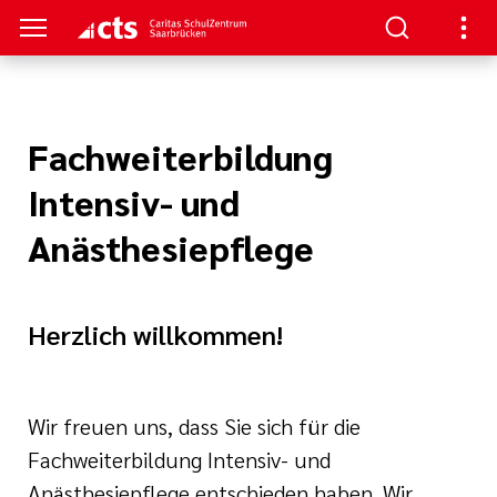
TRUM
TUDIUM
TERBILDUNG
NKS
Fachweiterbildung
nformationen
- Schulung
aft
Intensiv- und
au/
ann
Anästhesiepflege
enz
re
ntin/
nt
he Beatmung
Herzlich willkommen!
iterbildung
hmerzpflege
Wir freuen uns, dass Sie sich für die
gen
Fachweiterbildung Intensiv- und
logie, Palliativ
Anästhesiepflege entschieden haben. Wir