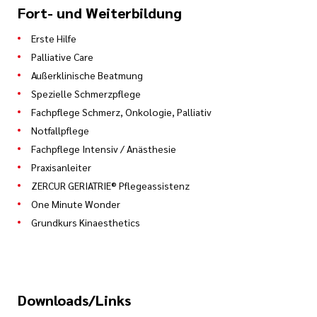
Fort- und Weiterbildung
18 Blockwochen im Caritas Fort-und
Erste Hilfe
WeiterbildungsZentrum
Palliative Care
Außerklinische Beatmung
Spezielle Schmerzpflege
Praxis
Fachpflege Schmerz, Onkologie, Palliativ
Notfallpflege
1.600 Stunden Praktische Weiterbildung
Fachpflege Intensiv / Anästhesie
Praxisanleiter
mindestens 900 Stunden in der
ZERCUR GERIATRIE® Pflegeassistenz
Intensivpflege, davon bei nicht-
One Minute Wonder
interdisziplinären Intensivstationen
Grundkurs Kinaesthetics
mindestens je 300 Stunden in der
operativen und konservativen
Intensivpflege;
Downloads/Links
mindestens 300 Stunden in der Anästhesie,