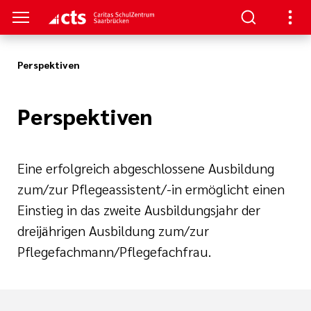
Perspektiven
TRUM
TUDIUM
TERBILDUNG
NKS
Perspektiven
nformationen
- Schulung
aft
au/
ann
enz
re
Eine erfolgreich abgeschlossene Ausbildung
ntin/
zum/zur Pflegeassistent/-in ermöglicht einen
nt
he Beatmung
Einstieg in das zweite Ausbildungsjahr der
dreijährigen Ausbildung zum/zur
iterbildung
hmerzpflege
Pflegefachmann/Pflegefachfrau.
gen
logie, Palliativ