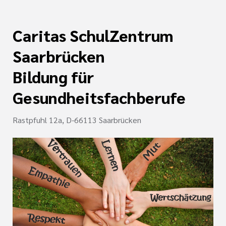
nagement
e (DKG)
Caritas SchulZentrum
ldung Intensiv- und
Saarbrücken
lege
Bildung für
r/-in
Gesundheitsfachberufe
ATRIE®
Rastpfuhl 12a, D-66113 Saarbrücken
enz
Wonder
naesthetics