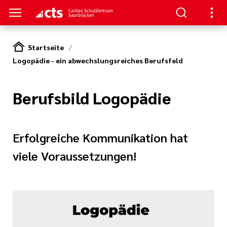
Startseite
Logopädie - ein abwechslungsreiches Berufsfeld
TRUM
TUDIUM
TERBILDUNG
NKS
nformationen
- Schulung
aft
au/
Berufsbild Logopädie
ann
enz
re
ntin/
Erfolgreiche Kommunikation hat
nt
he Beatmung
viele Voraussetzungen!
iterbildung
hmerzpflege
gen
logie, Palliativ