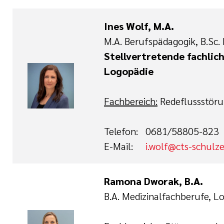
Ines Wolf, M.A.
M.A. Berufspädagogik, B.Sc.
Stellvertretende fachlich
Logopädie
Fachbereich:
Redeflussstör
Telefon: 0681/58805-823
E-Mail:
i.wolf@cts-schulz
Ramona Dworak, B.A.
B.A. Medizinalfachberufe, L