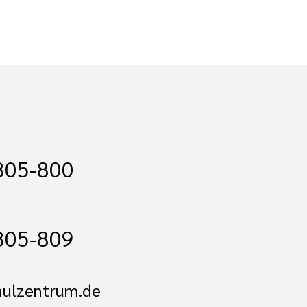
805-800
805-809
hulzentrum.de