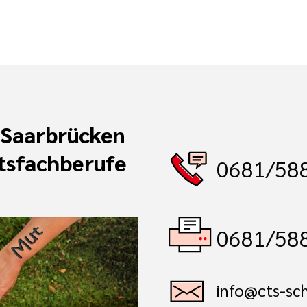
 Saarbrücken
tsfachberufe
0681/58
0681/58
info@cts-sc