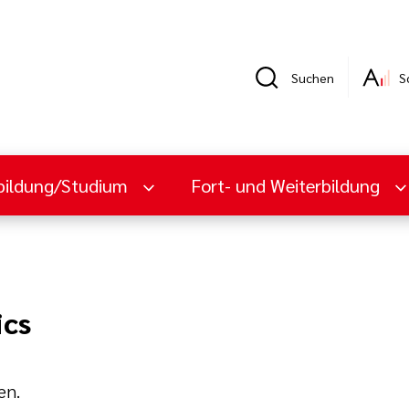
Suchen
S
bildung/Studium
Fort- und Weiterbildung
ics
en.