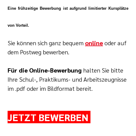
nagement
e (DKG)
Eine frühzeitige Bewerbung ist aufgrund limitierter Kursplätze
ldung Intensiv- und
von Vorteil.
lege
Sie können sich ganz bequem
online
oder auf
r/-in
dem Postweg bewerben.
ATRIE®
Für die Online-Bewerbung
halten Sie bitte
enz
Ihre Schul-, Praktikums- und Arbeitszeugnisse
im .pdf oder im Bildformat bereit.
Wonder
naesthetics
JETZT
BEWERBEN