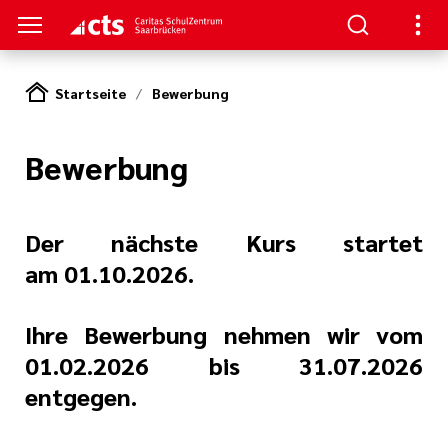
Startseite
Bewerbung
TRUM
TUDIUM
TERBILDUNG
NKS
Bewerbung
nformationen
- Schulung
aft
au/
ann
enz
re
Der nächste Kurs startet
ntin/
am 01.10.2026.
nt
he Beatmung
Ihre Bewerbung nehmen wir vom
iterbildung
hmerzpflege
01.02.2026 bis 31.07.2026
entgegen.
gen
logie, Palliativ