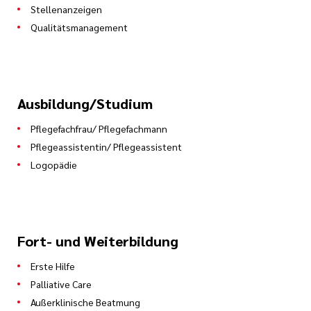
weiterhin Schüler/-in unserer Schule und zwar
Stellenanzeigen
bis zum Examen am Ende des 3.
Qualitätsmanagement
Ausbildungsjahres.
Ausbildung/Studium
Pflegefachfrau/ Pflegefachmann
Pflegeassistentin/ Pflegeassistent
Logopädie
Fort- und Weiterbildung
Erste Hilfe
Palliative Care
Außerklinische Beatmung