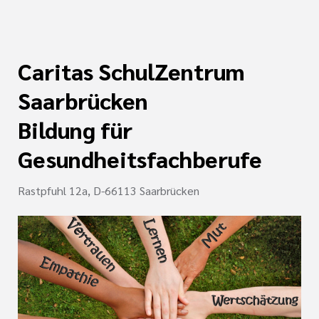
nagement
e (DKG)
ldung Intensiv- und
Caritas SchulZentrum
lege
Saarbrücken
r/-in
Bildung für
Gesundheitsfachberufe
ATRIE®
enz
Rastpfuhl 12a, D-66113 Saarbrücken
Wonder
naesthetics