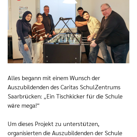
nagement
e (DKG)
ldung Intensiv- und
lege
r/-in
ATRIE®
enz
Alles begann mit einem Wunsch der
Auszubildenden des Caritas SchulZentrums
Wonder
Saarbrücken: „Ein Tischkicker für die Schule
wäre mega!“
naesthetics
Um dieses Projekt zu unterstützen,
organisierten die Auszubildenden der Schule