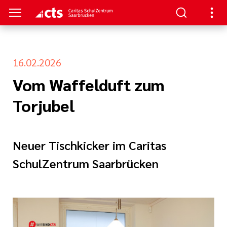
16.02.2026
TRUM
TUDIUM
TERBILDUNG
NKS
Vom Waffelduft zum
nformationen
- Schulung
aft
au/
Torjubel
ann
enz
re
ntin/
Neuer Tischkicker im Caritas
nt
he Beatmung
SchulZentrum Saarbrücken
iterbildung
hmerzpflege
gen
logie, Palliativ