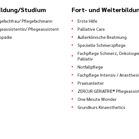
ildung/Studium
Fort- und Weiterbildu
gefachfrau/ Pflegefachmann
Erste Hilfe
geassistentin/ Pflegeassistent
Palliative Care
opädie
Außerklinische Beatmung
Spezielle Schmerzpflege
Fachpflege Schmerz, Onkologie
Palliativ
Notfallpflege
Fachpflege Intensiv / Anästhes
Praxisanleiter
ZERCUR GERIATRIE® Pflegeassis
One Minute Wonder
Grundkurs Kinaesthetics